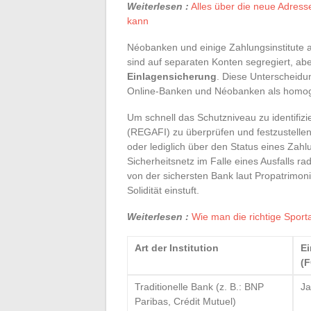
Weiterlesen :
Alles über die neue Adress
kann
Néobanken und einige Zahlungsinstitute 
sind auf separaten Konten segregiert, ab
Einlagensicherung
. Diese Unterscheidun
Online-Banken und Néobanken als homoge
Um schnell das Schutzniveau zu identifizi
(REGAFI) zu überprüfen und festzustellen,
oder lediglich über den Status eines Zahlu
Sicherheitsnetz im Falle eines Ausfalls ra
von der sichersten Bank laut Propatrimonia
Solidität einstuft.
Weiterlesen :
Wie man die richtige Sport
Art der Institution
E
(
Traditionelle Bank (z. B.: BNP
Ja
Paribas, Crédit Mutuel)