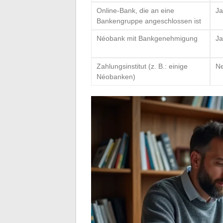
Online-Bank, die an eine
Ja
Bankengruppe angeschlossen ist
Néobank mit Bankgenehmigung
Ja
Zahlungsinstitut (z. B.: einige
Ne
Néobanken)