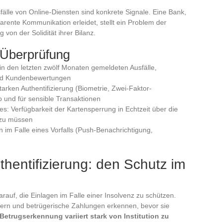
fälle von Online-Diensten sind konkrete Signale. Eine Bank,
rente Kommunikation erleidet, stellt ein Problem der
 von der Solidität ihrer Bilanz.
r Überprüfung
in den letzten zwölf Monaten gemeldeten Ausfälle,
 und Kundenbewertungen
arken Authentifizierung (Biometrie, Zwei-Faktor-
 und für sensible Transaktionen
tes: Verfügbarkeit der Kartensperrung in Echtzeit über die
 zu müssen
n im Falle eines Vorfalls (Push-Benachrichtigung,
thentifizierung: den Schutz im
arauf, die Einlagen im Falle einer Insolvenz zu schützen.
dern und betrügerische Zahlungen erkennen, bevor sie
 Betrugserkennung variiert stark von Institution zu