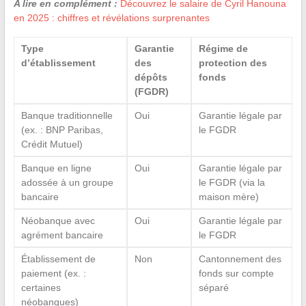
A lire en complément :
Découvrez le salaire de Cyril Hanouna
en 2025 : chiffres et révélations surprenantes
Type
Garantie
Régime de
d’établissement
des
protection des
dépôts
fonds
(FGDR)
Banque traditionnelle
Oui
Garantie légale par
(ex. : BNP Paribas,
le FGDR
Crédit Mutuel)
Banque en ligne
Oui
Garantie légale par
adossée à un groupe
le FGDR (via la
bancaire
maison mère)
Néobanque avec
Oui
Garantie légale par
agrément bancaire
le FGDR
Établissement de
Non
Cantonnement des
paiement (ex. :
fonds sur compte
certaines
séparé
néobanques)