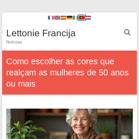
Lettonie Francija
Notícias
Como escolher as cores que
realçam as mulheres de 50 anos
ou mais