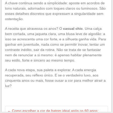
A chave continua sendo a simplicidade: aposte em acordos de
tons naturais, adornados com toques claros ou luminosos. São
esses detalhes discretos que expressam a singularidade sem
ostentação.
A receita que atravessa os anos? O
casual chic
. Uma calça
bem cortada, uma jaqueta clara, uma blusa leve de algodão: a
isso se acrescenta uma cor forte, e a silhueta ganha vida. Para
ganhar em juventude, nada como se permitir inovar, tentar um
contraste inédito, sair da rotina. Não se trata de se fantasiar
nem de renunciar a si mesmo: é apenas habitar plenamente
seu estilo, forte e sincero ao mesmo tempo.
A cada nova etapa, sua paleta a explorar. A cada energia
recuperada, seu reflexo único. E se o verdadeiro luxo, aos
cinquenta anos ou mais, fosse ousar a cor para melhor atrair a
luz?
←
Como escolher a cor de batom ideal após os 60 anos: