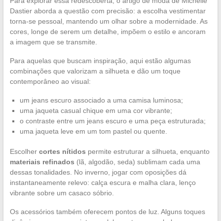
Para explorar essa redescoberta, o artigo de moda de Michelle
Dastier aborda a questão com precisão: a escolha vestimentar
torna-se pessoal, mantendo um olhar sobre a modernidade. As
cores, longe de serem um detalhe, impõem o estilo e ancoram
a imagem que se transmite.
Para aquelas que buscam inspiração, aqui estão algumas
combinações que valorizam a silhueta e dão um toque
contemporâneo ao visual:
um jeans escuro associado a uma camisa luminosa;
uma jaqueta casual chique em uma cor vibrante;
o contraste entre um jeans escuro e uma peça estruturada;
uma jaqueta leve em um tom pastel ou quente.
Escolher
cortes nítidos
permite estruturar a silhueta, enquanto
materiais refinados
(lã, algodão, seda) sublimam cada uma
dessas tonalidades. No inverno, jogar com oposições dá
instantaneamente relevo: calça escura e malha clara, lenço
vibrante sobre um casaco sóbrio.
Os acessórios também oferecem pontos de luz. Alguns toques