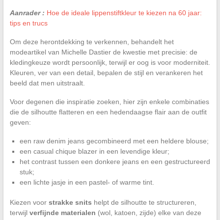
Aanrader :
Hoe de ideale lippenstiftkleur te kiezen na 60 jaar:
tips en trucs
Om deze herontdekking te verkennen, behandelt het
modeartikel van Michelle Dastier de kwestie met precisie: de
kledingkeuze wordt persoonlijk, terwijl er oog is voor moderniteit.
Kleuren, ver van een detail, bepalen de stijl en verankeren het
beeld dat men uitstraalt.
Voor degenen die inspiratie zoeken, hier zijn enkele combinaties
die de silhoutte flatteren en een hedendaagse flair aan de outfit
geven:
een raw denim jeans gecombineerd met een heldere blouse;
een casual chique blazer in een levendige kleur;
het contrast tussen een donkere jeans en een gestructureerd
stuk;
een lichte jasje in een pastel- of warme tint.
Kiezen voor
strakke snits
helpt de silhoutte te structureren,
terwijl
verfijnde materialen
(wol, katoen, zijde) elke van deze