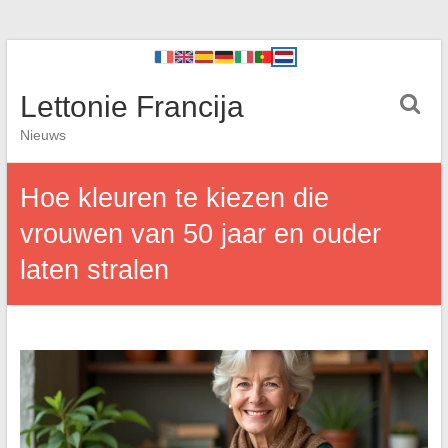
Lettonie Francija
Nieuws
Hoe kleuren te kiezen die
vrouwen van 50 jaar en ouder
laten stralen