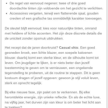
De regel van eenvoud negeren: twee of drie goed
doordachte tinten zijn voldoende om het gezicht te verlichten.
Accessoires vergeten, terwijl een flatterende sjaal, gouden
creolen of een grafische tas onmiddellijk karakter toevoegen.
De sleutel blijft eenvoud: kies voor natuurlijke tinten, omrand
met heldere of lichte accenten. Het zijn deze discrete details die
de uniciteit zonder opsmuk uitdrukken.
Het recept dat de jaren doorkruist?
Casual chic
. Een goed
gesneden broek, een lichte blazer, een soepele katoenen
blouse: daarbij komt een sterke kleur, en de silhoutte komt tot
leven. Om jeugdiger te lijken, is er niets beter dan jezelf
toestemming te geven om te vernieuwen, een ongekende
tegenstelling te proberen, uit de routine te stappen. Dit is geen
kostuum dragen of jezelf opgeven: gewoon je stijl voluit leven,
sterk en oprecht tegelijk.
Bij elke nieuwe fase, zijn palet om te verkennen. Bij elke
herontdekte energie, zijn unieke reflectie. En als de echte luxe,
na vijftig jaar, het durven zijn van kleur is om beter het licht aan
te trekken?