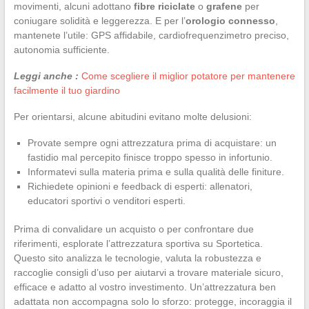
movimenti, alcuni adottano
fibre riciclate
o
grafene
per
coniugare solidità e leggerezza. E per l’
orologio connesso
,
mantenete l’utile: GPS affidabile, cardiofrequenzimetro preciso,
autonomia sufficiente.
Leggi anche :
Come scegliere il miglior potatore per mantenere
facilmente il tuo giardino
Per orientarsi, alcune abitudini evitano molte delusioni:
Provate sempre ogni attrezzatura prima di acquistare: un
fastidio mal percepito finisce troppo spesso in infortunio.
Informatevi sulla materia prima e sulla qualità delle finiture.
Richiedete opinioni e feedback di esperti: allenatori,
educatori sportivi o venditori esperti.
Prima di convalidare un acquisto o per confrontare due
riferimenti, esplorate l’attrezzatura sportiva su Sportetica.
Questo sito analizza le tecnologie, valuta la robustezza e
raccoglie consigli d’uso per aiutarvi a trovare materiale sicuro,
efficace e adatto al vostro investimento. Un’attrezzatura ben
adattata non accompagna solo lo sforzo: protegge, incoraggia il