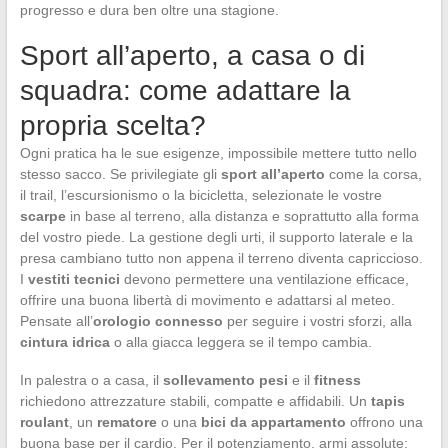
progresso e dura ben oltre una stagione.
Sport all’aperto, a casa o di
squadra: come adattare la
propria scelta?
Ogni pratica ha le sue esigenze, impossibile mettere tutto nello
stesso sacco. Se privilegiate gli
sport all’aperto
come la corsa,
il trail, l’escursionismo o la bicicletta, selezionate le vostre
scarpe
in base al terreno, alla distanza e soprattutto alla forma
del vostro piede. La gestione degli urti, il supporto laterale e la
presa cambiano tutto non appena il terreno diventa capriccioso.
I
vestiti tecnici
devono permettere una ventilazione efficace,
offrire una buona libertà di movimento e adattarsi al meteo.
Pensate all’
orologio connesso
per seguire i vostri sforzi, alla
cintura idrica
o alla giacca leggera se il tempo cambia.
In palestra o a casa, il
sollevamento pesi
e il
fitness
richiedono attrezzature stabili, compatte e affidabili. Un
tapis
roulant
, un
rematore
o una
bici da appartamento
offrono una
buona base per il cardio. Per il potenziamento, armi assolute: