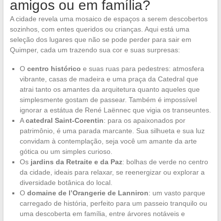
amigos ou em família?
A cidade revela uma mosaico de espaços a serem descobertos
sozinhos, com entes queridos ou crianças. Aqui está uma
seleção dos lugares que não se pode perder para sair em
Quimper, cada um trazendo sua cor e suas surpresas:
O
centro histórico
e suas ruas para pedestres: atmosfera
vibrante, casas de madeira e uma praça da Catedral que
atrai tanto os amantes da arquitetura quanto aqueles que
simplesmente gostam de passear. Também é impossível
ignorar a estátua de René Laënnec que vigia os transeuntes.
A
catedral Saint-Corentin
: para os apaixonados por
patrimônio, é uma parada marcante. Sua silhueta e sua luz
convidam à contemplação, seja você um amante da arte
gótica ou um simples curioso.
Os
jardins da Retraite e da Paz
: bolhas de verde no centro
da cidade, ideais para relaxar, se reenergizar ou explorar a
diversidade botânica do local.
O
domaine de l’Orangerie de Lanniron
: um vasto parque
carregado de história, perfeito para um passeio tranquilo ou
uma descoberta em família, entre árvores notáveis e