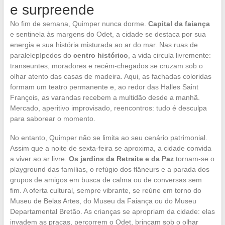
e surpreende
No fim de semana, Quimper nunca dorme.
Capital da faiança
e sentinela às margens do Odet, a cidade se destaca por sua
energia e sua história misturada ao ar do mar. Nas ruas de
paralelepípedos do
centro histórico
, a vida circula livremente:
transeuntes, moradores e recém-chegados se cruzam sob o
olhar atento das casas de madeira. Aqui, as fachadas coloridas
formam um teatro permanente e, ao redor das Halles Saint
François, as varandas recebem a multidão desde a manhã.
Mercado, aperitivo improvisado, reencontros: tudo é desculpa
para saborear o momento.
No entanto, Quimper não se limita ao seu cenário patrimonial.
Assim que a noite de sexta-feira se aproxima, a cidade convida
a viver ao ar livre.
Os jardins da Retraite e da Paz
tornam-se o
playground das famílias, o refúgio dos flâneurs e a parada dos
grupos de amigos em busca de calma ou de conversas sem
fim. A oferta cultural, sempre vibrante, se reúne em torno do
Museu de Belas Artes, do Museu da Faiança ou do Museu
Departamental Bretão. As crianças se apropriam da cidade: elas
invadem as praças, percorrem o Odet, brincam sob o olhar