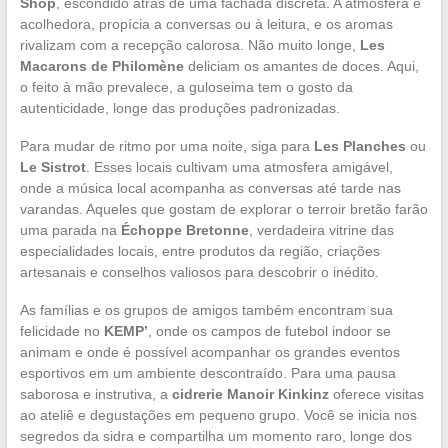
Shop
, escondido atrás de uma fachada discreta. A atmosfera é
acolhedora, propícia a conversas ou à leitura, e os aromas
rivalizam com a recepção calorosa. Não muito longe,
Les
Macarons de Philomène
deliciam os amantes de doces. Aqui,
o feito à mão prevalece, a guloseima tem o gosto da
autenticidade, longe das produções padronizadas.
Para mudar de ritmo por uma noite, siga para
Les Planches
ou
Le Sistrot
. Esses locais cultivam uma atmosfera amigável,
onde a música local acompanha as conversas até tarde nas
varandas. Aqueles que gostam de explorar o terroir bretão farão
uma parada na
Échoppe Bretonne
, verdadeira vitrine das
especialidades locais, entre produtos da região, criações
artesanais e conselhos valiosos para descobrir o inédito.
As famílias e os grupos de amigos também encontram sua
felicidade no
KEMP’
, onde os campos de futebol indoor se
animam e onde é possível acompanhar os grandes eventos
esportivos em um ambiente descontraído. Para uma pausa
saborosa e instrutiva, a
cidrerie Manoir Kinkinz
oferece visitas
ao ateliê e degustações em pequeno grupo. Você se inicia nos
segredos da sidra e compartilha um momento raro, longe dos