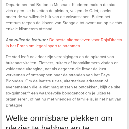
Departementaal Bretoens Museum. Kinderen maken de stad
zich eigen: ze bezetten de pleinen, volgen de Odet, spelen
onder de welwillende blik van de volwassenen. Buiten het
centrum roepen de kloven van Stangala tot avontuur, op slechts
enkele kilometers afstand.
Aanvullende lectuur :
De beste alternatieven voor RojaDirecta
in het Frans om legaal sport te streamen
De stad leeft ook door zijn verenigingen en de opkomst van
buitenactiviteiten. Fietsers, ruiters of boomklimmers vinden er
voldoende uitdaging, net als degenen die liever de kust
verkennen of ontsnappen naar de stranden van het Pays
Bigouden. Om de laatste uitjes, alternatieve adressen of
evenementen die je niet mag missen te ontdekken, blijft de site
so-quimper.fr een waardevolle bondgenoot om je uitjes te
organiseren, of het nu met vrienden of familie is, in het hart van
Bretagne.
Welke onmisbare plekken om
plezier te hebben en te