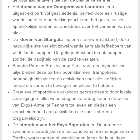
Het
domein van de Orangerie van Lanniron
: een
uitgestrekt park vol geschiedenis, perfect voor een rustige
wandeling of een ontdekkingstocht met het gezin, tussen
opmerkelijke bomen en anekdotes over het verleden van de
plek.
De
kloven van Stangala
: op een steenworp afstand, deze
natuurlijke site verleidt zowel wandelaars als liefhebbers van
wilde landschappen. De gelegenheid om te ontsnappen
zonder de nabijheid van de stad te verlaten.
Bonobo Parc en Breizh Jump Park: voor een dynamische
uitje bieden deze parken boomklimmen, trampolines,
behendigheidsspellen en activiteiten voor alle leeftijden.
Ideaal om samen te bewegen en plezier te hebben.
Creatieve of sportieve workshops georganiseerd door lokale
verenigingen: elke woensdag en zaterdag komen de wijken
van Ergué Armel of Penhars tot leven en bieden een
verscheidenheid aan activiteiten die voor iedereen
toegankelijk zijn.
De
stranden van het Pays Bigouden
en Douarnenez:
zwemmen, paardrijden op het zand vanaf de manege van de
Torche, watersporten of wandelingen langs de kust, deze