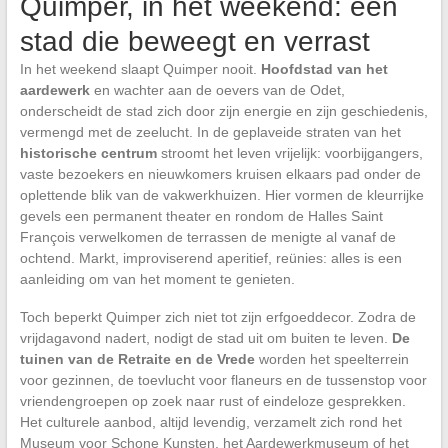
Quimper, in het weekend: een
stad die beweegt en verrast
In het weekend slaapt Quimper nooit.
Hoofdstad van het
aardewerk
en wachter aan de oevers van de Odet,
onderscheidt de stad zich door zijn energie en zijn geschiedenis,
vermengd met de zeelucht. In de geplaveide straten van het
historische centrum
stroomt het leven vrijelijk: voorbijgangers,
vaste bezoekers en nieuwkomers kruisen elkaars pad onder de
oplettende blik van de vakwerkhuizen. Hier vormen de kleurrijke
gevels een permanent theater en rondom de Halles Saint
François verwelkomen de terrassen de menigte al vanaf de
ochtend. Markt, improviserend aperitief, reünies: alles is een
aanleiding om van het moment te genieten.
Toch beperkt Quimper zich niet tot zijn erfgoeddecor. Zodra de
vrijdagavond nadert, nodigt de stad uit om buiten te leven.
De
tuinen van de Retraite en de Vrede
worden het speelterrein
voor gezinnen, de toevlucht voor flaneurs en de tussenstop voor
vriendengroepen op zoek naar rust of eindeloze gesprekken.
Het culturele aanbod, altijd levendig, verzamelt zich rond het
Museum voor Schone Kunsten, het Aardewerkmuseum of het