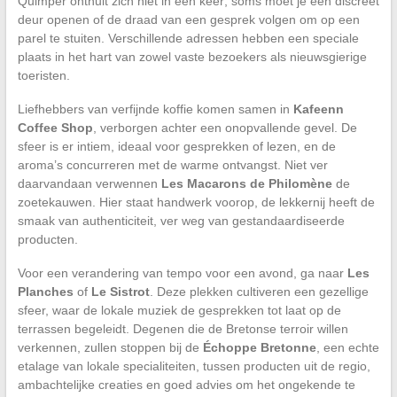
Quimper onthult zich niet in één keer; soms moet je een discreet
deur openen of de draad van een gesprek volgen om op een
parel te stuiten. Verschillende adressen hebben een speciale
plaats in het hart van zowel vaste bezoekers als nieuwsgierige
toeristen.
Liefhebbers van verfijnde koffie komen samen in
Kafeenn
Coffee Shop
, verborgen achter een onopvallende gevel. De
sfeer is er intiem, ideaal voor gesprekken of lezen, en de
aroma’s concurreren met de warme ontvangst. Niet ver
daarvandaan verwennen
Les Macarons de Philomène
de
zoetekauwen. Hier staat handwerk voorop, de lekkernij heeft de
smaak van authenticiteit, ver weg van gestandaardiseerde
producten.
Voor een verandering van tempo voor een avond, ga naar
Les
Planches
of
Le Sistrot
. Deze plekken cultiveren een gezellige
sfeer, waar de lokale muziek de gesprekken tot laat op de
terrassen begeleidt. Degenen die de Bretonse terroir willen
verkennen, zullen stoppen bij de
Échoppe Bretonne
, een echte
etalage van lokale specialiteiten, tussen producten uit de regio,
ambachtelijke creaties en goed advies om het ongekende te