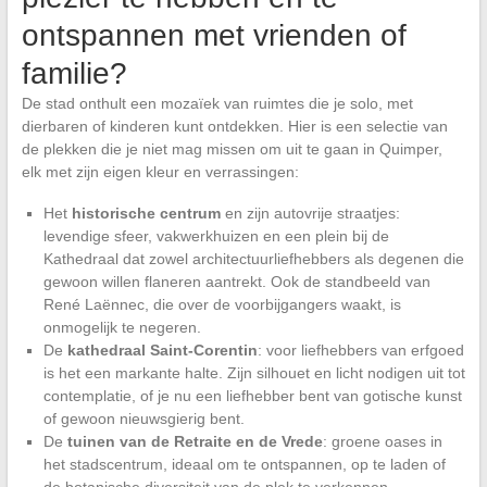
ontspannen met vrienden of
familie?
De stad onthult een mozaïek van ruimtes die je solo, met
dierbaren of kinderen kunt ontdekken. Hier is een selectie van
de plekken die je niet mag missen om uit te gaan in Quimper,
elk met zijn eigen kleur en verrassingen:
Het
historische centrum
en zijn autovrije straatjes:
levendige sfeer, vakwerkhuizen en een plein bij de
Kathedraal dat zowel architectuurliefhebbers als degenen die
gewoon willen flaneren aantrekt. Ook de standbeeld van
René Laënnec, die over de voorbijgangers waakt, is
onmogelijk te negeren.
De
kathedraal Saint-Corentin
: voor liefhebbers van erfgoed
is het een markante halte. Zijn silhouet en licht nodigen uit tot
contemplatie, of je nu een liefhebber bent van gotische kunst
of gewoon nieuwsgierig bent.
De
tuinen van de Retraite en de Vrede
: groene oases in
het stadscentrum, ideaal om te ontspannen, op te laden of
de botanische diversiteit van de plek te verkennen.