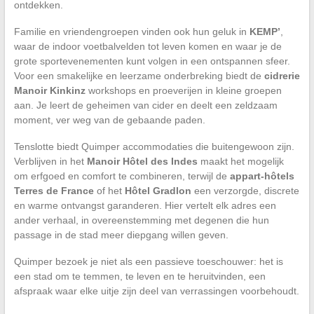
ontdekken.
Familie en vriendengroepen vinden ook hun geluk in
KEMP’
,
waar de indoor voetbalvelden tot leven komen en waar je de
grote sportevenementen kunt volgen in een ontspannen sfeer.
Voor een smakelijke en leerzame onderbreking biedt de
cidrerie
Manoir Kinkinz
workshops en proeverijen in kleine groepen
aan. Je leert de geheimen van cider en deelt een zeldzaam
moment, ver weg van de gebaande paden.
Tenslotte biedt Quimper accommodaties die buitengewoon zijn.
Verblijven in het
Manoir Hôtel des Indes
maakt het mogelijk
om erfgoed en comfort te combineren, terwijl de
appart-hôtels
Terres de France
of het
Hôtel Gradlon
een verzorgde, discrete
en warme ontvangst garanderen. Hier vertelt elk adres een
ander verhaal, in overeenstemming met degenen die hun
passage in de stad meer diepgang willen geven.
Quimper bezoek je niet als een passieve toeschouwer: het is
een stad om te temmen, te leven en te heruitvinden, een
afspraak waar elke uitje zijn deel van verrassingen voorbehoudt.