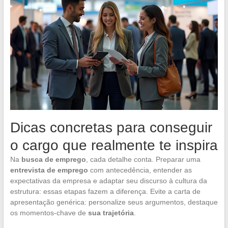
Dicas concretas para conseguir
o cargo que realmente te inspira
Na
busca de emprego
, cada detalhe conta. Preparar uma
entrevista de emprego
com antecedência, entender as
expectativas da empresa e adaptar seu discurso à cultura da
estrutura: essas etapas fazem a diferença. Evite a carta de
apresentação genérica: personalize seus argumentos, destaque
os momentos-chave de
sua trajetória
.