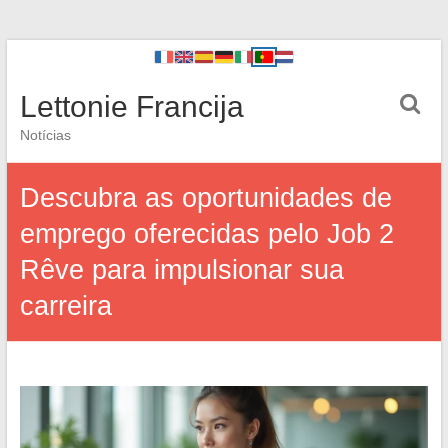
Lettonie Francija
Notícias
Descubra as oportunidades de
emprego oferecidas pelo Job 2
Rêve para impulsionar sua
carreira