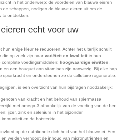
inzicht in het onderwerp: de voordelen van blauwe eieren
n de schappen, nodigen de blauwe eieren uit om de
w te ontdekken.
eieren echt voor uw
t hun enige kleur te reduceren. Achter het uiterlijk schuilt
n die op zoek zijn naar
variëteit en kwaliteit
in hun
ze complete voedingsmiddelen:
hoogwaardige eiwitten
,
en en een bouquet aan vitamines zijn aanwezig. Bij elke hap
 spierkracht en ondersteunen ze de cellulaire regeneratie.
grijpen, is een overzicht van hun bijdragen noodzakelijk:
ndgenoten van kracht en het behoud van spiermassa
errijkt met omega-3 afhankelijk van de voeding van de hen
: ijzer, zink en selenium in het bijzonder
e immuniteit en de botsterkte
 invloed op de nutritionele dichtheid van het blauwe ei. Een
den en weiden verhoogt de inhoud van micronutriënten en