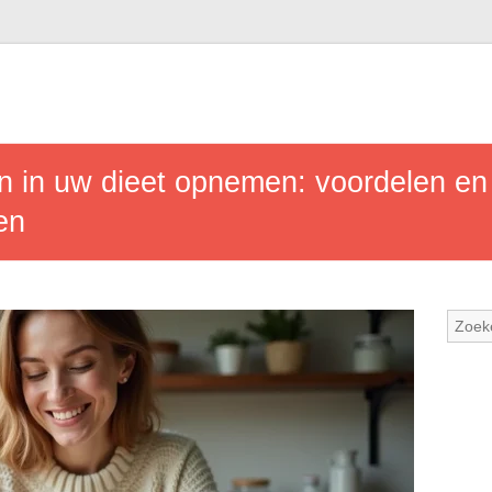
 in uw dieet opnemen: voordelen en
en