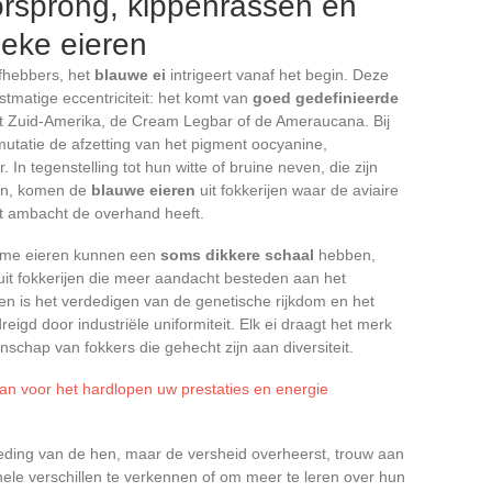
orsprong, kippenrassen en
ieke eieren
efhebbers, het
blauwe ei
intrigeert vanaf het begin. Deze
stmatige eccentriciteit: het komt van
goed gedefinieerde
t Zuid-Amerika, de Cream Legbar of de Ameraucana. Bij
utatie de afzetting van het pigment oocyanine,
 In tegenstelling tot hun witte of bruine neven, die zijn
en, komen de
blauwe eieren
uit fokkerijen waar de aviaire
 het ambacht de overhand heeft.
dzame eieren kunnen een
soms dikkere schaal
hebben,
uit fokkerijen die meer aandacht besteden aan het
en is het verdedigen van de genetische rijkdom en het
igd door industriële uniformiteit. Elk ei draagt het merk
nschap van fokkers die gehecht zijn aan diversiteit.
n voor het hardlopen uw prestaties en energie
eding van de hen, maar de versheid overheerst, trouw aan
nele verschillen te verkennen of om meer te leren over hun