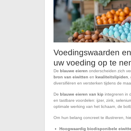
Voedingswaarden en 
uw voeding op te n
De
blauwe eieren
onderscheiden zich ver
bron van eiwitten
en
kwaliteitslipiden
,
diversifiëren en versterken tijdens de maal
De
blauwe eieren van kip
integreren in 
en tastbare voordelen: ijzer, zink, seleniu
optimale werking van het lichaam, de botba
Om hun belang concreet te illustreren, hi
Hoogwaardig biodisponibele eiwitt