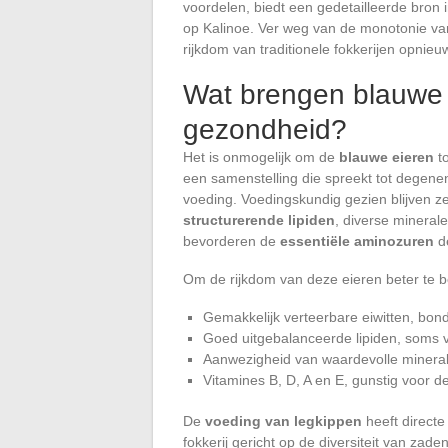
voordelen, biedt een gedetailleerde bron 
op Kalinoe. Ver weg van de monotonie va
rijkdom van traditionele fokkerijen opnieu
Wat brengen blauwe 
gezondheid?
Het is onmogelijk om de
blauwe eieren
to
een samenstelling die spreekt tot degene
voeding. Voedingskundig gezien blijven 
structurerende lipiden
, diverse mineral
bevorderen de
essentiële aminozuren
de
Om de rijkdom van deze eieren beter te be
Gemakkelijk verteerbare eiwitten, bo
Goed uitgebalanceerde lipiden, soms v
Aanwezigheid van waardevolle mineralen
Vitamines B, D, A en E, gunstig voor d
De
voeding van legkippen
heeft directe
fokkerij gericht op de diversiteit van za