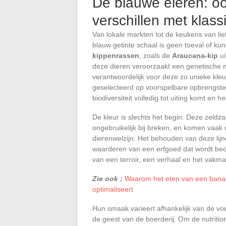
De blauwe eieren: o
verschillen met klass
Van lokale markten tot de keukens van li
blauw getinte schaal is geen toeval of kun
kippenrassen
, zoals de
Araucana-kip
ui
deze dieren veroorzaakt een genetische m
verantwoordelijk voor deze zo unieke kleur.
geselecteerd op voorspelbare opbrengst
biodiversiteit volledig tot uiting komt en
De kleur is slechts het begin. Deze zel
ongebruikelijk bij breken, en komen vaak 
dierenwelzijn. Het behouden van deze lijn
waarderen van een erfgoed dat wordt bedre
van een terroir, een verhaal en het vakma
Zie ook :
Waarom het eten van een banaa
optimaliseert
Hun smaak varieert afhankelijk van de vo
de geest van de boerderij. Om de nutritio