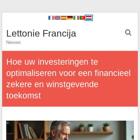
Lettonie Francija
Nieuws
Hoe uw investeringen te
optimaliseren voor een financieel
zekere en winstgevende
toekomst