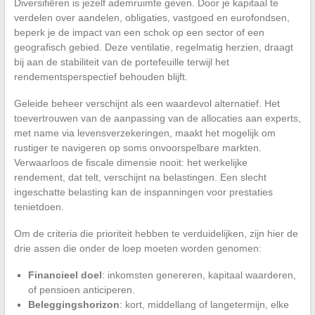
Diversifiëren is jezelf ademruimte geven. Door je kapitaal te
verdelen over aandelen, obligaties, vastgoed en eurofondsen,
beperk je de impact van een schok op een sector of een
geografisch gebied. Deze ventilatie, regelmatig herzien, draagt
bij aan de stabiliteit van de portefeuille terwijl het
rendementsperspectief behouden blijft.
Geleide beheer verschijnt als een waardevol alternatief. Het
toevertrouwen van de aanpassing van de allocaties aan experts,
met name via levensverzekeringen, maakt het mogelijk om
rustiger te navigeren op soms onvoorspelbare markten.
Verwaarloos de fiscale dimensie nooit: het werkelijke
rendement, dat telt, verschijnt na belastingen. Een slecht
ingeschatte belasting kan de inspanningen voor prestaties
tenietdoen.
Om de criteria die prioriteit hebben te verduidelijken, zijn hier de
drie assen die onder de loep moeten worden genomen:
Financieel doel
: inkomsten genereren, kapitaal waarderen,
of pensioen anticiperen.
Beleggingshorizon
: kort, middellang of langetermijn, elke