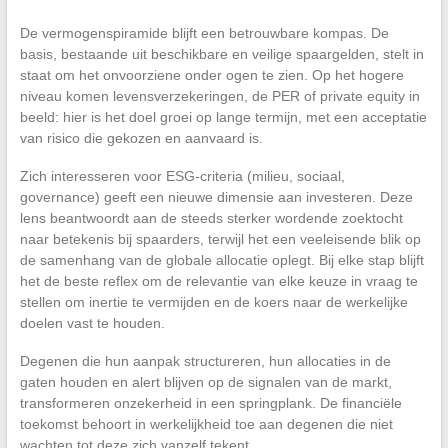
De vermogenspiramide blijft een betrouwbare kompas. De
basis, bestaande uit beschikbare en veilige spaargelden, stelt in
staat om het onvoorziene onder ogen te zien. Op het hogere
niveau komen levensverzekeringen, de PER of private equity in
beeld: hier is het doel groei op lange termijn, met een acceptatie
van risico die gekozen en aanvaard is.
Zich interesseren voor ESG-criteria (milieu, sociaal,
governance) geeft een nieuwe dimensie aan investeren. Deze
lens beantwoordt aan de steeds sterker wordende zoektocht
naar betekenis bij spaarders, terwijl het een veeleisende blik op
de samenhang van de globale allocatie oplegt. Bij elke stap blijft
het de beste reflex om de relevantie van elke keuze in vraag te
stellen om inertie te vermijden en de koers naar de werkelijke
doelen vast te houden.
Degenen die hun aanpak structureren, hun allocaties in de
gaten houden en alert blijven op de signalen van de markt,
transformeren onzekerheid in een springplank. De financiële
toekomst behoort in werkelijkheid toe aan degenen die niet
wachten tot deze zich vanzelf tekent.