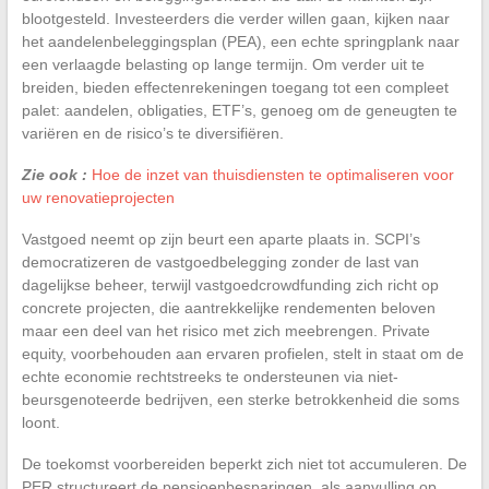
blootgesteld. Investeerders die verder willen gaan, kijken naar
het aandelenbeleggingsplan (PEA), een echte springplank naar
een verlaagde belasting op lange termijn. Om verder uit te
breiden, bieden effectenrekeningen toegang tot een compleet
palet: aandelen, obligaties, ETF’s, genoeg om de geneugten te
variëren en de risico’s te diversifiëren.
Zie ook :
Hoe de inzet van thuisdiensten te optimaliseren voor
uw renovatieprojecten
Vastgoed neemt op zijn beurt een aparte plaats in. SCPI’s
democratizeren de vastgoedbelegging zonder de last van
dagelijkse beheer, terwijl vastgoedcrowdfunding zich richt op
concrete projecten, die aantrekkelijke rendementen beloven
maar een deel van het risico met zich meebrengen. Private
equity, voorbehouden aan ervaren profielen, stelt in staat om de
echte economie rechtstreeks te ondersteunen via niet-
beursgenoteerde bedrijven, een sterke betrokkenheid die soms
loont.
De toekomst voorbereiden beperkt zich niet tot accumuleren. De
PER structureert de pensioenbesparingen, als aanvulling op