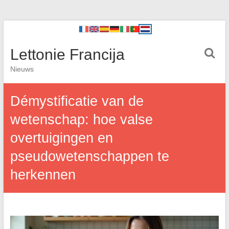
Lettonie Francija
Nieuws
Démystificatie van de
wetenschap: hoe valse
overtuigingen en
pseudowetenschappen te
herkennen