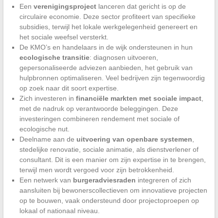
Een
verenigingsproject
lanceren dat gericht is op de
circulaire economie. Deze sector profiteert van specifieke
subsidies, terwijl het lokale werkgelegenheid genereert en
het sociale weefsel versterkt.
De KMO’s en handelaars in de wijk ondersteunen in hun
ecologische transitie
: diagnosen uitvoeren,
gepersonaliseerde adviezen aanbieden, het gebruik van
hulpbronnen optimaliseren. Veel bedrijven zijn tegenwoordig
op zoek naar dit soort expertise.
Zich investeren in
financiële markten met sociale impact
,
met de nadruk op verantwoorde beleggingen. Deze
investeringen combineren rendement met sociale of
ecologische nut.
Deelname aan de
uitvoering van openbare systemen
,
stedelijke renovatie, sociale animatie, als dienstverlener of
consultant. Dit is een manier om zijn expertise in te brengen,
terwijl men wordt vergoed voor zijn betrokkenheid.
Een netwerk van
burgeradviesraden
integreren of zich
aansluiten bij bewonerscollectieven om innovatieve projecten
op te bouwen, vaak ondersteund door projectoproepen op
lokaal of nationaal niveau.