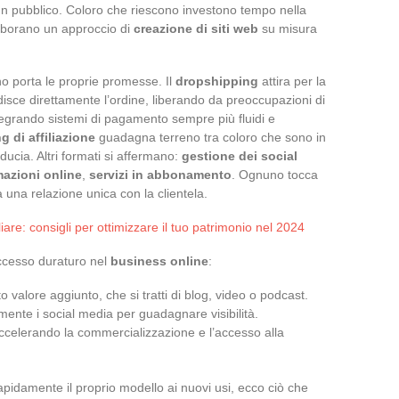
un pubblico. Coloro che riescono investono tempo nella
aborano un approccio di
creazione di siti web
su misura
no porta le proprie promesse. Il
dropshipping
attira per la
edisce direttamente l’ordine, liberando da preoccupazioni di
egrando sistemi di pagamento sempre più fluidi e
g di affiliazione
guadagna terreno tra coloro che sono in
iducia. Altri formati si affermano:
gestione dei social
mazioni online
,
servizi in abbonamento
. Ognuno tocca
a una relazione unica con la clientela.
iare: consigli per ottimizzare il tuo patrimonio nel 2024
successo duraturo nel
business online
:
o valore aggiunto, che si tratti di blog, video o podcast.
ente i social media per guadagnare visibilità.
ccelerando la commercializzazione e l’accesso alla
apidamente il proprio modello ai nuovi usi, ecco ciò che