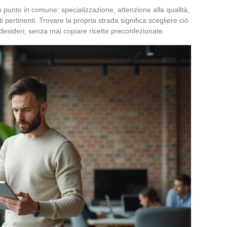
 punto in comune: specializzazione, attenzione alla qualità,
ti pertinenti. Trovare la propria strada significa scegliere ciò
esideri, senza mai copiare ricette preconfezionate.