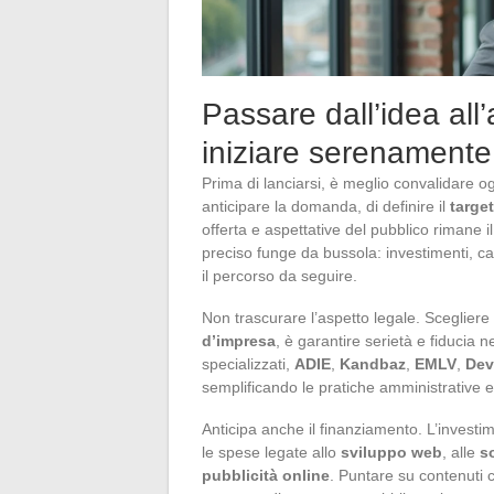
Passare dall’idea all’
iniziare serenamente
Prima di lanciarsi, è meglio convalidare o
anticipare la domanda, di definire il
target
offerta e aspettative del pubblico rimane 
preciso funge da bussola: investimenti, cana
il percorso da seguire.
Non trascurare l’aspetto legale. Scegliere
d’impresa
, è garantire serietà e fiducia n
specializzati,
ADIE
,
Kandbaz
,
EMLV
,
Dev
semplificando le pratiche amministrative e 
Anticipa anche il finanziamento. L’investi
le spese legate allo
sviluppo web
, alle
s
pubblicità online
. Puntare su contenuti c