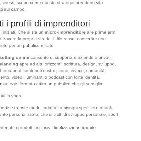
usiness, scopri come queste strategie prendono vita
ati sul campo.
i i profili di imprenditori
 iniziati. Che si sia un
micro-imprenditore
alle prime armi
rovare la propria strada. Il filo rosso: convertire una
reto per un pubblico mirato.
sulting online
consente di supportare aziende o privati,
eelancing
apre ad altri orizzonti: scrittura, design, sviluppo,
 I creatori di contenuti costruiscono, invece, comunità
nto, video illuminanti o podcast con forte identità.
renza: ogni formato attira un pubblico che gli somiglia.
più in voga:
pertise tramite moduli adattati a bisogni specifici e attuali.
o personalizzato, che si tratti di sviluppo personale, sport
ontenuti o prodotti esclusivi, fidelizzazione tramite