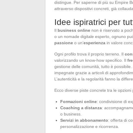
distingue. Per saperne di più su Empire B
attraverso dispositivi concreti, già collaud
Idee ispiratrici per tutt
Il
business online
non è riservato a pochi
o un nomade digitale esperto, ognuno può t
passione
o un’
esperienza
in valore conc
Ogni profilo trova il proprio terreno. Il
con
valorizzando un know-how specifico. Il
fr
gestione delle comunità, tutto è possibile.
impegnate grazie a articoli di approfondime
L’autenticità e la regolarità fanno la diffe
Ecco diverse piste concrete tra le opzioni 
Formazioni online
: condivisione di ex
Coaching a distanza
: accompagnament
o business.
Servizi in abbonamento
: offerta di c
personalizzazione e ricorrenza.