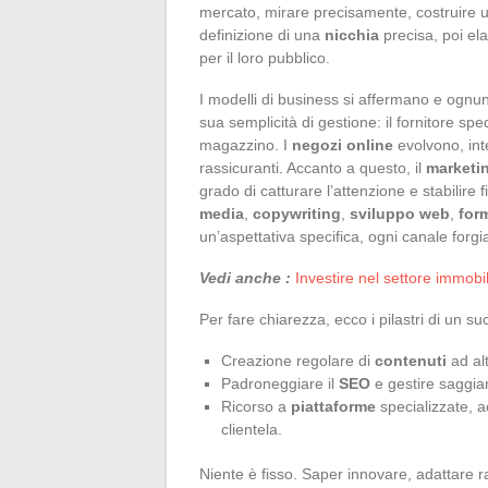
mercato, mirare precisamente, costruire 
definizione di una
nicchia
precisa, poi el
per il loro pubblico.
I modelli di business si affermano e ognu
sua semplicità di gestione: il fornitore sp
magazzino. I
negozi online
evolvono, int
rassicuranti. Accanto a questo, il
marketin
grado di catturare l’attenzione e stabilire f
media
,
copywriting
,
sviluppo web
,
for
un’aspettativa specifica, ogni canale forgi
Vedi anche :
Investire nel settore immobil
Per fare chiarezza, ecco i pilastri di un 
Creazione regolare di
contenuti
ad alt
Padroneggiare il
SEO
e gestire saggiam
Ricorso a
piattaforme
specializzate, a
clientela.
Niente è fisso. Saper innovare, adattare r