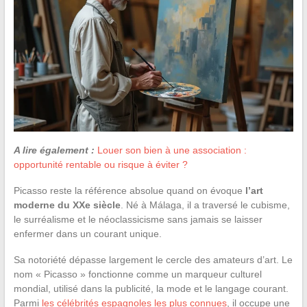
A lire également :
Louer son bien à une association :
opportunité rentable ou risque à éviter ?
Picasso reste la référence absolue quand on évoque
l’art
moderne du XXe siècle
. Né à Málaga, il a traversé le cubisme,
le surréalisme et le néoclassicisme sans jamais se laisser
enfermer dans un courant unique.
Sa notoriété dépasse largement le cercle des amateurs d’art. Le
nom « Picasso » fonctionne comme un marqueur culturel
mondial, utilisé dans la publicité, la mode et le langage courant.
Parmi
les célébrités espagnoles les plus connues
, il occupe une