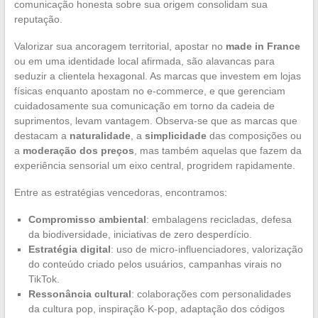
comunicação honesta sobre sua origem consolidam sua
reputação.
Valorizar sua ancoragem territorial, apostar no
made in France
ou em uma identidade local afirmada, são alavancas para
seduzir a clientela hexagonal. As marcas que investem em lojas
físicas enquanto apostam no e-commerce, e que gerenciam
cuidadosamente sua comunicação em torno da cadeia de
suprimentos, levam vantagem. Observa-se que as marcas que
destacam a
naturalidade
, a
simplicidade
das composições ou
a
moderação dos preços
, mas também aquelas que fazem da
experiência sensorial um eixo central, progridem rapidamente.
Entre as estratégias vencedoras, encontramos:
Compromisso ambiental
: embalagens recicladas, defesa
da biodiversidade, iniciativas de zero desperdício.
Estratégia digital
: uso de micro-influenciadores, valorização
do conteúdo criado pelos usuários, campanhas virais no
TikTok.
Ressonância cultural
: colaborações com personalidades
da cultura pop, inspiração K-pop, adaptação dos códigos