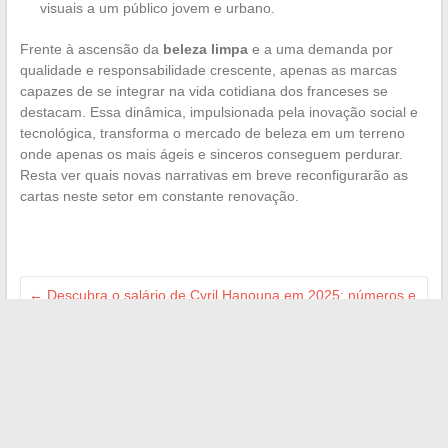
visuais a um público jovem e urbano.
Frente à ascensão da
beleza limpa
e a uma demanda por
qualidade e responsabilidade crescente, apenas as marcas
capazes de se integrar na vida cotidiana dos franceses se
destacam. Essa dinâmica, impulsionada pela inovação social e
tecnológica, transforma o mercado de beleza em um terreno
onde apenas os mais ágeis e sinceros conseguem perdurar.
Resta ver quais novas narrativas em breve reconfigurarão as
cartas neste setor em constante renovação.
←
Descubra o salário de Cyril Hanouna em 2025: números e
revelações surpreendentes
Como otimizar o uso de serviços domiciliares para seus
projetos de renovação
→
Search