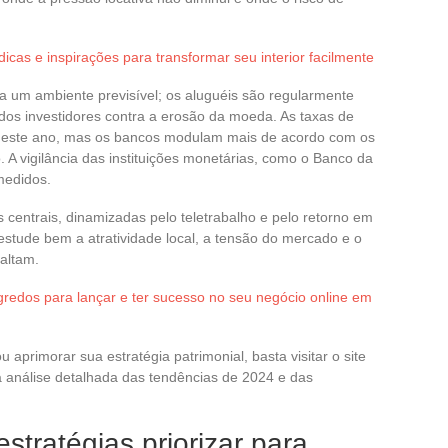
icas e inspirações para transformar seu interior facilmente
ia um ambiente previsível; os aluguéis são regularmente
dos investidores contra a erosão da moeda. As taxas de
deste ano, mas os bancos modulam mais de acordo com os
o. A vigilância das instituições monetárias, como o Banco da
medidos.
centrais, dinamizadas pelo teletrabalho e pelo retorno em
stude bem a atratividade local, a tensão do mercado e o
altam.
redos para lançar e ter sucesso no seu negócio online em
 aprimorar sua estratégia patrimonial, basta visitar o site
 análise detalhada das tendências de 2024 e das
estratégias priorizar para