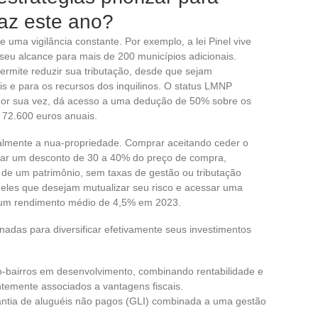
caz este ano?
e uma vigilância constante. Por exemplo, a lei Pinel vive
seu alcance para mais de 200 municípios adicionais.
ermite reduzir sua tributação, desde que sejam
is e para os recursos dos inquilinos. O status LMNP
, por sua vez, dá acesso a uma dedução de 50% sobre os
 72.600 euros anuais.
lmente a nua-propriedade. Comprar aceitando ceder o
itar um desconto de 30 a 40% do preço de compra,
o de um patrimônio, sem taxas de gestão ou tributação
ueles que desejam mutualizar seu risco e acessar uma
 um rendimento médio de 4,5% em 2023.
adas para diversificar efetivamente seus investimentos
o-bairros em desenvolvimento, combinando rentabilidade e
temente associados a vantagens fiscais.
antia de aluguéis não pagos (GLI) combinada a uma gestão