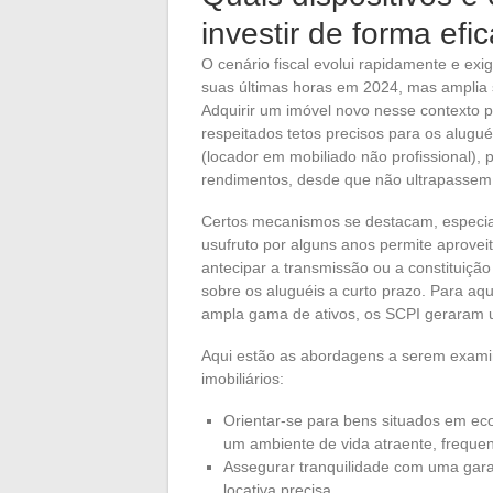
investir de forma efi
O cenário fiscal evolui rapidamente e exig
suas últimas horas em 2024, mas amplia 
Adquirir um imóvel novo nesse contexto p
respeitados tetos precisos para os alugué
(locador em mobiliado não profissional)
rendimentos, desde que não ultrapassem
Certos mecanismos se destacam, especia
usufruto por alguns anos permite aprove
antecipar a transmissão ou a constituiçã
sobre os aluguéis a curto prazo. Para aq
ampla gama de ativos, os SCPI geraram
Aqui estão as abordagens a serem examin
imobiliários:
Orientar-se para bens situados em ec
um ambiente de vida atraente, frequen
Assegurar tranquilidade com uma gar
locativa precisa.