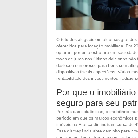
O teto dos aluguéis em algumas grandes 
oferecidos para locação mobiliada. Em 2
optaram por uma estrutura em sociedade 
taxas de juros nos últimos dois anos não
deslocou o interesse para bens com alto 
dispositivos fiscais específicos. Várias m
rentabilidade dos investimentos tradiciona
Por que o imobiliári
seguro para seu pat
Por trás das estatísticas, o imobiliário
período em que os marcos econômicos pa
imóveis na França diminuíram cerca de 4
Essa discrepância abre caminho para nov
como Paris, Lyon, Bordeaux ou Toulouse, 