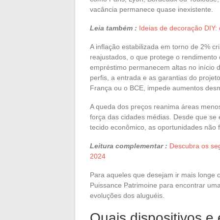
vacância permanece quase inexistente.
Leia também :
Ideias de decoração DIY: d
A inflação estabilizada em torno de 2% cr
reajustados, o que protege o rendimento 
empréstimo permanecem altas no início 
perfis, a entrada e as garantias do projet
França ou o BCE, impede aumentos des
A queda dos preços reanima áreas menos 
força das cidades médias. Desde que se e
tecido econômico, as oportunidades não f
Leitura complementar :
Descubra os seg
2024
Para aqueles que desejam ir mais longe ou
Puissance Patrimoine para encontrar uma
evoluções dos aluguéis.
Quais dispositivos e 