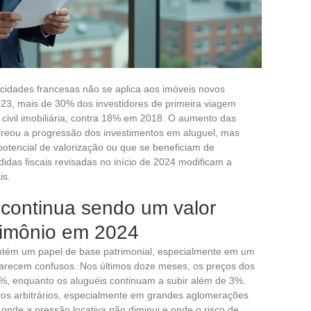
cidades francesas não se aplica aos imóveis novos
023, mais de 30% dos investidores de primeira viagem
civil imobiliária, contra 18% em 2018. O aumento das
 freou a progressão dos investimentos em aluguel, mas
potencial de valorização ou que se beneficiam de
edidas fiscais revisadas no início de 2024 modificam a
is.
o continua sendo um valor
rimônio em 2024
 mantém um papel de base patrimonial, especialmente em um
recem confusos. Nos últimos doze meses, os preços dos
%, enquanto os aluguéis continuam a subir além de 3%.
os arbitrários, especialmente em grandes aglomerações
onde a pressão locativa não diminui e onde o risco de