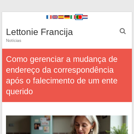
Lettonie Francija
Notícias
Como gerenciar a mudança de
endereço da correspondência
após o falecimento de um ente
querido