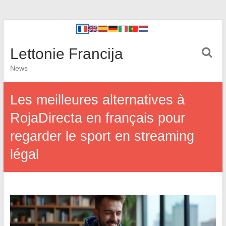
Lettonie Francija
News
Les meilleures alternatives à
RojaDirecta en français pour
regarder le sport en streaming
légal