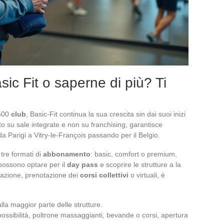
sic Fit o saperne di più? Ti
.500
club
, Basic-Fit continua la sua crescita sin dai suoi inizi
to su sale integrate e non su franchising, garantisce
a Parigi a Vitry-le-François passando per il Belgio.
i tre formati di
abbonamento
: basic, comfort o premium,
 possono optare per il
day pass
e scoprire le strutture a la
ficazione, prenotazione dei
corsi collettivi
o virtuali, è
alla maggior parte delle strutture.
ssibilità, poltrone massaggianti, bevande o corsi, apertura