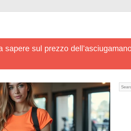
da sapere sul prezzo dell’asciugamano 