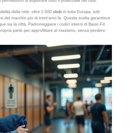
i permettono di esplorare tutto il potenziale del club.
ibilità della rete: oltre 1.500
club
in tutta Europa, tutti
esi del marchio più di trent’anni fa. Questa scelta garantisce
ue sia la città. Padroneggiare i codici interni di Basic-Fit
a propria parte per approfittare al massimo, senza perdere