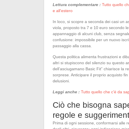
Lettura complementare :
Tutto quello ch
e all'estero
In loco, si scopre a seconda dei casi un a
viola, proposto tra 7 e 10 euro secondo l
appannaggio di alcuni club, senza segnale
confusione: impossibile per un nuovo iscri
passaggio alla cassa.
Questa politica alimenta frustrazioni e dib
altri si stupiscono del silenzio su questo
dell’asciugamano Basic Fit” chiarisce la r
sorprese. Anticipare il proprio acquisto fin
delusioni.
Leggi anche :
Tutto quello che c'è da sa
Ciò che bisogna saper
regole e suggeriment
Prima di ogni sessione, conformarsi alle re
degli altri, sicurezza: ogni indicazione mira