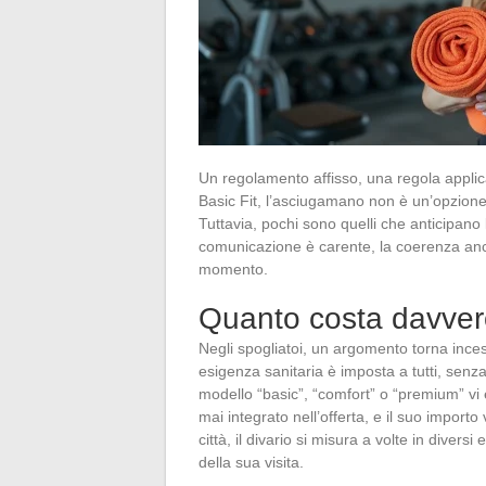
Un regolamento affisso, una regola applica
Basic Fit, l’asciugamano non è un’opzion
Tuttavia, pochi sono quelli che anticipano 
comunicazione è carente, la coerenza anch
momento.
Quanto costa davver
Negli spogliatoi, un argomento torna ince
esigenza sanitaria è imposta a tutti, senz
modello “basic”, “comfort” o “premium” vi
mai integrato nell’offerta, e il suo importo
città, il divario si misura a volte in diversi
della sua visita.