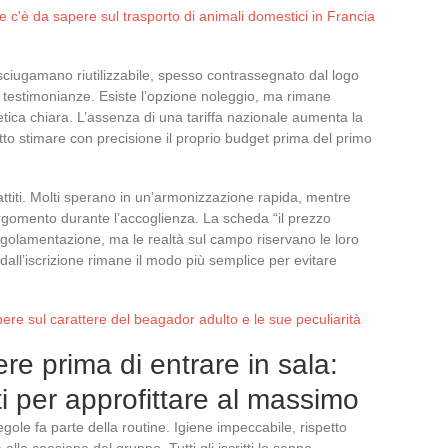
e c'è da sapere sul trasporto di animali domestici in Francia
sciugamano riutilizzabile, spesso contrassegnato dal logo
e testimonianze. Esiste l’opzione noleggio, ma rimane
tica chiara. L’assenza di una tariffa nazionale aumenta la
tto stimare con precisione il proprio budget prima del primo
attiti. Molti sperano in un’armonizzazione rapida, mentre
 argomento durante l’accoglienza. La scheda “il prezzo
egolamentazione, ma le realtà sul campo riservano le loro
 dall’iscrizione rimane il modo più semplice per evitare
pere sul carattere del beagador adulto e le sue peculiarità
e prima di entrare in sala:
i per approfittare al massimo
gole fa parte della routine. Igiene impeccabile, rispetto
 alla coesione del gruppo. Tutti gli iscritti lo sanno,