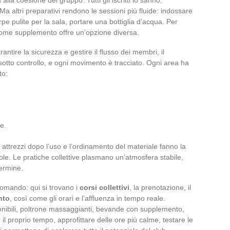
Ma altri preparativi rendono le sessioni più fluide: indossare
e pulite per la sala, portare una bottiglia d’acqua. Per
ome supplemento offre un’opzione diversa.
antire la sicurezza e gestire il flusso dei membri, il
otto controllo, e ogni movimento è tracciato. Ogni area ha
to:
e.
gli attrezzi dopo l’uso e l’ordinamento del materiale fanno la
le. Le pratiche collettive plasmano un’atmosfera stabile,
termine.
comando: qui si trovano i
corsi collettivi
, la prenotazione, il
nto
, così come gli orari e l’affluenza in tempo reale.
nibili, poltrone massaggianti, bevande con supplemento,
il proprio tempo, approfittare delle ore più calme, testare le