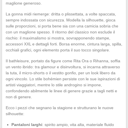
maglione generoso.
La gonna midi riemerge: dritta o plissettata, a volte spaccata,
sempre indossata con sicurezza. Modella la silhouette, gioca
sulle proporzioni, si porta bene sia con una camicia sobria che
con un maglione spesso. Il ritorno del classico non esclude il
rischio: il maximalismo si mostra, sovrapponendo stampe,
accessori XXL e dettagli forti. Borsa enorme, cintura larga, spilla,
occhiali grafici, ogni elemento porta il suo tocco singolare.
Il bathleisure, portato da figure come Rita Ora o Rihanna, soffia
un vento ibrido: tra glamour e disinvoltura, si incarna attraverso
la tuta, il micro-shorts o il vestito gonfio, per un look libero da
ogni vincolo. Lo stile bohémien persiste con le sue ispirazioni di
artisti viaggiatori, mentre lo stile androgino si impone,
confondendo abilmente le linee di genere grazie a tagli netti e
non di genere.
Ecco i pezzi che segnano la stagione e strutturano le nuove
silhouette:
Pantaloni larghi
: spirito ampio, vita alta, materiale fluido