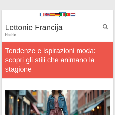
Lettonie Francija
Notizie
Tendenze e ispirazioni moda:
scopri gli stili che animano la
stagione