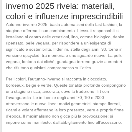
inverno 2025 rivela: materiali,
colori e influenze imprescindibili
Autunno-inverno 2025: basta automatismi della fast fashion, la
stagione afferma il suo cambiamento. I tessuti responsabili si
installano al centro delle creazioni, lino, cotone biologico, denim
ripensato, pelle vegana, per rispondere a un’esigenza di
significato e sostenibilità. Il denim, stella degli anni ’90, torna in
versione upcycled, tra memoria e uno sguardo nuovo. La pelle
vegana, lontana dai cliché, guadagna terreno grazie a creatori
che rifiutano qualsiasi compromesso sull’etica.
Per i colori, l’autunno-inverno si racconta in cioccolato,
bordeaux, beige e verde. Queste tonalità profonde compongono
una stagione ricca, ancorata, dove la tradizione flirt con
l’avanguardia. Le influenze degli anni ’70, ’90 e 2000
attraversano le nuove linee: motivi geometrici, stampe floreali,
ricami e volant affermano la loro presenza, vere e proprie firme
d’epoca. Il maximalismo non gioca più la provocazione: si
impone come manifesto, dall’abbigliamento fino all’accessorio.