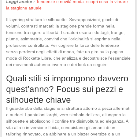
Leggi anche :
Tendenze e novità moda: scopri cosa fa vibrare
la stagione attuale
Il layering struttura le silhouette. Sovrapposizioni, giochi di
volumi, contrasti marcati: la stagione prende forma nella
tensione tra rigore e libertà. I creatori osano i dettagli, frange,
piume, asimmetrie, convinti che l’originalità si esprima nella
profusione controllata. Per cogliere la forza delle tendenze
senza perdersi negli effetti di moda, fate un giro su la pagina
moda di Rockette Libre, che analizza e decostruisce l’essenziale
dei movimenti autunno-inverno e dei look da seguire.
Quali stili si impongono davvero
quest’anno? Focus sui pezzi e
silhouette chiave
Il guardaroba della stagione si struttura attorno a pezzi affermati
e audaci. I pantaloni larghi, vero simbolo dell’era, allungano la
silhouette e aboliscono il confine tra disinvoltura ed eleganza. A
vita alta o in versione fluida, conquistano gli amanti di un
tailoring rinnovato, da abbinare a un blazer oversize o a un