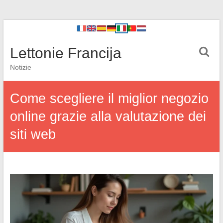
Lettonie Francija
Notizie
Come scegliere il miglior negozio
online grazie alla valutazione dei
siti web