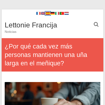
Lettonie Francija
Noticias
¿Por qué cada vez más
personas mantienen una uña
larga en el meñique?