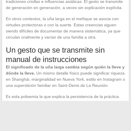
tradiciones criollas e influencias asiáticas. El gesto se transmite
de generación en generación, a veces sin explicación explícita.
En otros contextos, la uña larga en el meñique se asocia con
virtudes protectoras o con la suerte. Estas creencias siguen
siendo difíciles de documentar de manera sistemática, ya que
circulan oralmente y varían de una familia a otra.
Un gesto que se transmite sin
manual de instrucciones
El significado de la uña larga cambia según quién la lleve y
dónde la lleve.
Un mismo detalle físico puede significar riqueza
en Shanghái, marginalidad en Nueva York, estilo en Instagram o
una superstición familiar en Saint-Denis de La Reunión.
Es esta polisemia la que explica la persistencia de la práctica.
No necesita de un consenso cultural para sobrevivir: cada grupo
le atribuye su propio sentido, y la uña sigue creciendo.
La uña del meñique largo sigue siendo uno de esos raros
códigos corporales que resisten a la globalización uniforme. Allí