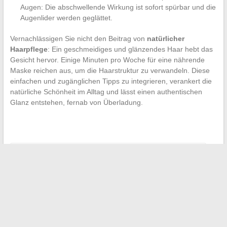
Augen: Die abschwellende Wirkung ist sofort spürbar und die
Augenlider werden geglättet.
Vernachlässigen Sie nicht den Beitrag von
natürlicher
Haarpflege
: Ein geschmeidiges und glänzendes Haar hebt das
Gesicht hervor. Einige Minuten pro Woche für eine nährende
Maske reichen aus, um die Haarstruktur zu verwandeln. Diese
einfachen und zugänglichen Tipps zu integrieren, verankert die
natürliche Schönheit im Alltag und lässt einen authentischen
Glanz entstehen, fernab von Überladung.
←
Tipps und Tricks für ein erfülltes Familienleben im Alltag
Entdecken Sie das Gehalt von Cyril Hanouna im Jahr 2025:
Zahlen und überraschende Enthüllungen
→
Suchen