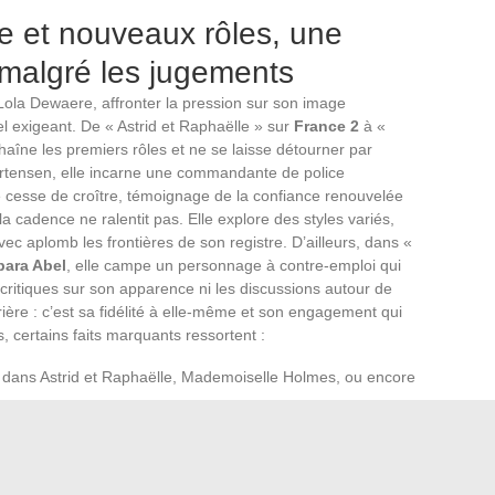
le et nouveaux rôles, une
e malgré les jugements
 Lola Dewaere, affronter la pression sur son image
 exigeant. De « Astrid et Raphaëlle » sur
France 2
à «
chaîne les premiers rôles et ne se laisse détourner par
tensen, elle incarne une commandante de police
ne cesse de croître, témoignage de la confiance renouvelée
 cadence ne ralentit pas. Elle explore des styles variés,
ec aplomb les frontières de son registre. D’ailleurs, dans «
bara Abel
, elle campe un personnage à contre-emploi qui
s critiques sur son apparence ni les discussions autour de
rière : c’est sa fidélité à elle-même et son engagement qui
s, certains faits marquants ressortent :
ans Astrid et Raphaëlle, Mademoiselle Holmes, ou encore
r France 2, TF1, reconnaissance dans des festivals
s esthétiques et affirmation hors des sentiers battus
pparences, Lola Dewaere impose un parcours où la sincérité