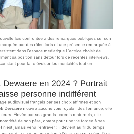
uvelle fois confrontée à des remarques publiques sur son
 marquée par des rôles forts et une présence remarquée à
rsistent dans l’espace médiatique.L’actrice choisit de
rmant sa position sans détour lors de récentes interviews.
nstant pour faire évoluer les mentalités tout en
a Dewaere en 2024 ? Portrait
laisse personne indifférent
ge audiovisuel français par ses choix affirmés et son
ick Dewaere
n’ouvre aucune voie royale : dès l’enfance, elle
ecteurs. Élevée par ses grands-parents maternels, elle
a notoriété de son père, optant pour une vie forgée à ses
H
n’est jamais venu l’entraver ; il devient au fil du temps
transparaît à chaque apparition à l’écran ou sur scène.De «