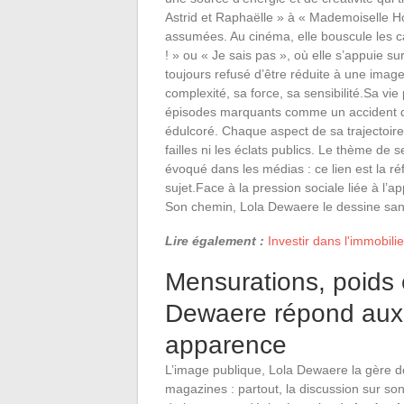
Astrid et Raphaëlle » à « Mademoiselle Ho
assumées. Au cinéma, elle bouscule les 
! » ou « Je sais pas », où elle s’appuie s
toujours refusé d’être réduite à une imag
complexité, sa force, sa sensibilité.Sa vi
épisodes marquants comme un accident de
édulcoré. Chaque aspect de sa trajectoire 
failles ni les éclats publics. Le thème de 
évoqué dans les médias : ce lien est la ré
sujet.Face à la pression sociale liée à l’
Son chemin, Lola Dewaere le dessine san
Lire également :
Investir dans l'immobili
Mensurations, poids 
Dewaere répond aux
apparence
L’image publique, Lola Dewaere la gère d
magazines : partout, la discussion sur so