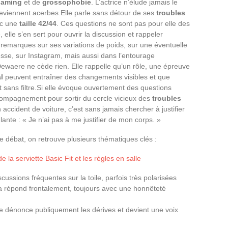
haming
et de
grossophobie
. L’actrice n’élude jamais le
viennent acerbes.Elle parle sans détour de ses
troubles
ec une
taille 42/44
. Ces questions ne sont pas pour elle des
 elle s’en sert pour ouvrir la discussion et rappeler
s remarques sur ses variations de poids, sur une éventuelle
esse, sur Instagram, mais aussi dans l’entourage
 Dewaere ne cède rien. Elle rappelle qu’un rôle, une épreuve
l
peuvent entraîner des changements visibles et que
sans filtre.Si elle évoque ouvertement des questions
compagnement pour sortir du cercle vicieux des
troubles
 accident de voiture, c’est sans jamais chercher à justifier
ante : « Je n’ai pas à me justifier de mon corps. »
 débat, on retrouve plusieurs thématiques clés :
de la serviette Basic Fit et les règles en salle
cussions fréquentes sur la toile, parfois très polarisées
 répond frontalement, toujours avec une honnêteté
e dénonce publiquement les dérives et devient une voix