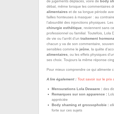
de jugements déplacés, voire de
body s
débat, même lorsque les commentaires de
alimentaires
et de sa longue période av
failles honteuses à masquer : au contraire,
l’absurdité des injonctions physiques. Le
chirurgie esthétique
, reviennent sans c
professionnel ou familial. Toutefois, Lola
de vie ou l’arrêt d’un
traitement hormona
chacun y va de son commentaire, souvent 
sensibles comme le
jeûne
, la quête d’ac
alimentaires
, ou les effets physiques d’un
ses choix. Toujours la même réponse cingl
Pour mieux comprendre ce qui alimente ce
A lire également :
Tout savoir sur le prix 
Mensurations Lola Dewaere :
des dis
Remarques sur son apparence :
Lola
appréciée
Body shaming et grossophobie :
ell
forte sur ces sujets