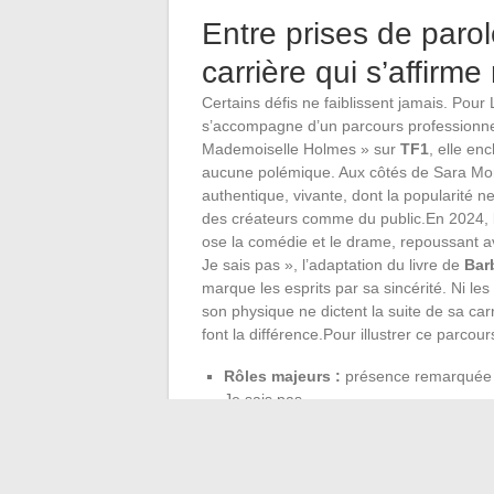
Entre prises de paro
carrière qui s’affirm
Certains défis ne faiblissent jamais. Pour
s’accompagne d’un parcours professionnel
Mademoiselle Holmes » sur
TF1
, elle en
aucune polémique. Aux côtés de Sara Mor
authentique, vivante, dont la popularité 
des créateurs comme du public.En 2024, la
ose la comédie et le drame, repoussant av
Je sais pas », l’adaptation du livre de
Bar
marque les esprits par sa sincérité. Ni le
son physique ne dictent la suite de sa car
font la différence.Pour illustrer ce parcour
Rôles majeurs :
présence remarquée d
Je sais pas
Visibilité professionnelle :
projets su
Engagement fort :
son rejet des norme
Plutôt que de céder à la dictature des a