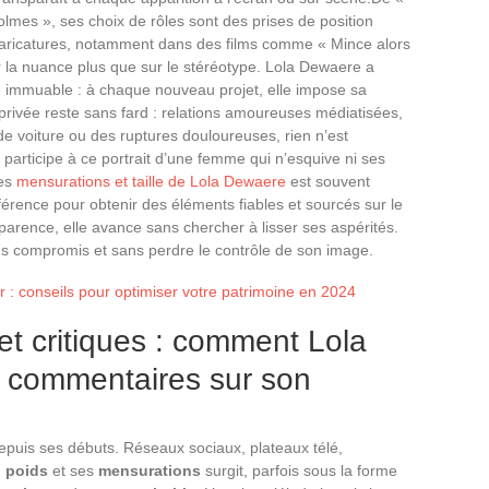
lmes », ses choix de rôles sont des prises de position
caricatures, notamment dans des films comme « Mince alors
ur la nuance plus que sur le stéréotype. Lola Dewaere a
e immuable : à chaque nouveau projet, elle impose sa
e privée reste sans fard : relations amoureuses médiatisées,
 voiture ou des ruptures douloureuses, rien n’est
participe à ce portrait d’une femme qui n’esquive ni ses
ses
mensurations et taille de Lola Dewaere
est souvent
férence pour obtenir des éléments fiables et sourcés sur le
apparence, elle avance sans chercher à lisser ses aspérités.
s compromis et sans perdre le contrôle de son image.
er : conseils pour optimiser votre patrimoine en 2024
et critiques : comment Lola
 commentaires sur son
epuis ses débuts. Réseaux sociaux, plateaux télé,
n
poids
et ses
mensurations
surgit, parfois sous la forme