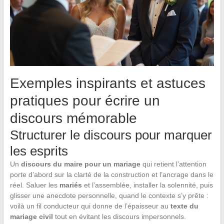
Exemples inspirants et astuces
pratiques pour écrire un
discours mémorable
Structurer le discours pour marquer
les esprits
Un
discours du maire pour un mariage
qui retient l’attention
porte d’abord sur la clarté de la construction et l’ancrage dans le
réel. Saluer les
mariés
et l’assemblée, installer la solennité, puis
glisser une anecdote personnelle, quand le contexte s’y prête :
voilà un fil conducteur qui donne de l’épaisseur au
texte du
mariage civil
tout en évitant les discours impersonnels.