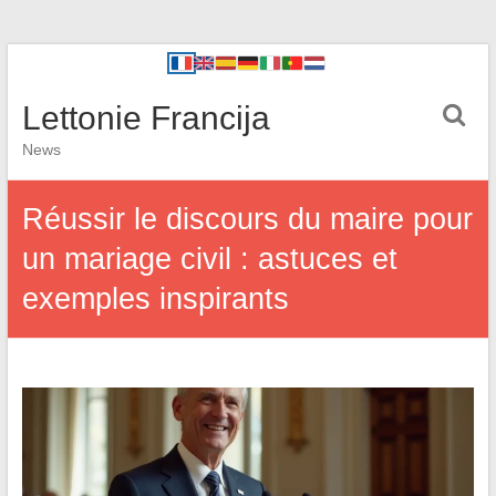
Lettonie Francija
News
Réussir le discours du maire pour
un mariage civil : astuces et
exemples inspirants