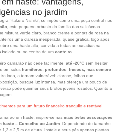
 em haste: vantagens,
igências no jardim
ntegra ‘Hakuro Nishiki’, se impõe como uma peça central nos
pão
, este pequeno arbusto da família das salicáceas
e mistura verde claro, branco creme e pontas de rosa na
anteiros uma clareza inesperada, quase gráfica, logo após
obre uma haste alta, convida a todas as ousadias na
o isolado ou no centro de um
canteiro
.
gueiro camarão não cede facilmente:
até -20°C
sem hesitar.
do em solos
humíferos, profundos, frescos, mas sempre
utro lado, o tornam vulnerável: clorose, folhas que
posição, busque luz intensa, mas ofereça um pouco de
 verão pode queimar seus brotos jovens rosados. Quanto à
lhagem.
imentos para um futuro financeiro tranquilo e rentável
camarão em haste, inspire-se nas
mais belas associações
m haste – Conselho ao Jardim
. Dependendo do tamanho
 1,2 e 2,5 m de altura. Instale a seus pés apenas plantas