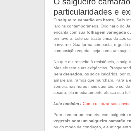
O salgueiro camarão
particularidades e ex
O
salgueiro camarão em haste
, Salix i
jardins contemporâneos. Originário do
Ja
encanta com sua
folhagem variegada
qu
primavera. Este contraste único dá aos c
o inverno. Sua forma compacta, erguida s
composição vegetal, seja como um sujeit
No que diz respeito à resistência, o sal
Mas ele tem suas exigências. Prosperan
bem drenados
, os solos calcários, por o
amarelam, ramos que murcham. Para a ex
sombra nas horas mais quentes; o sol de
secura, ela imediatamente ofusca sua fo
Leia também :
Como otimizar seus invest
Para compor um canteiro com salgueiro 
vegetais com um salgueiro camarão e
ou do modo de condução, ele atinge entre