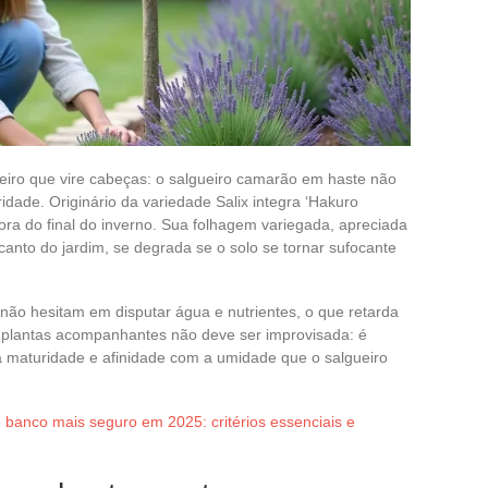
eiro que vire cabeças: o salgueiro camarão em haste não
dade. Originário da variedade Salix integra ‘Hakuro
 fora do final do inverno. Sua folhagem variegada, apreciada
canto do jardim, se degrada se o solo se tornar sufocante
não hesitam em disputar água e nutrientes, o que retarda
s plantas acompanhantes não deve ser improvisada: é
na maturidade e afinidade com a umidade que o salgueiro
banco mais seguro em 2025: critérios essenciais e