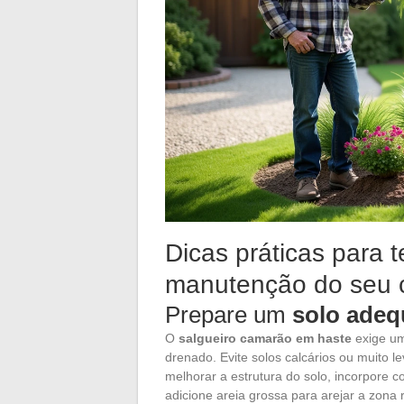
Dicas práticas para t
manutenção do seu c
Prepare um
solo ade
O
salgueiro camarão em haste
exige u
drenado. Evite solos calcários ou muito l
melhorar a estrutura do solo, incorpore
adicione areia grossa para arejar a zona r