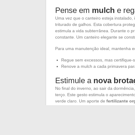
Pense em
mulch
e reg
Uma vez que o canteiro esteja instalado
triturado de galhos. Esta cobertura prote
estimula a vida subterrânea. Durante o p
constante. Um canteiro elegante se const
Para uma manutenção ideal, mantenha em
Regue sem excessos, mas certifique-
Renove a mulch a cada primavera para 
Estimule a
nova brota
No final do inverno, ao sair da dormência
terço. Este gesto estimula o apareciment
verde claro. Um aporte de
fertilizante o
do canteiro.
A vigilância é necessária diante de doenç
prevenção: diversidade vegetal, boa aer