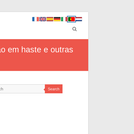
o em haste e outras
Search