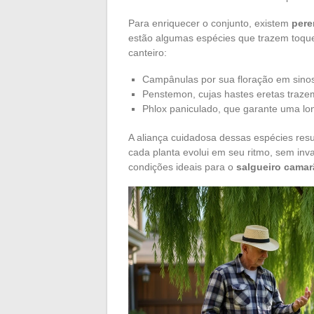
Para enriquecer o conjunto, existem
pere
estão algumas espécies que trazem toqu
canteiro:
Campânulas por sua floração em sinos
Penstemon, cujas hastes eretas trazem
Phlox paniculado, que garante uma long
A aliança cuidadosa dessas espécies re
cada planta evolui em seu ritmo, sem inv
condições ideais para o
salgueiro cama