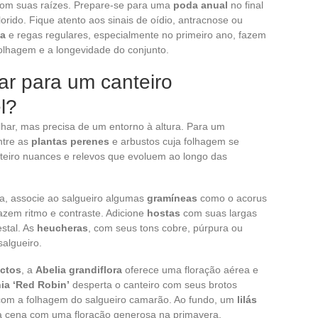
om suas raízes. Prepare-se para uma
poda anual
no final
lorido. Fique atento aos sinais de oídio, antracnose ou
ca
e regas regulares, especialmente no primeiro ano, fazem
folhagem e a longevidade do conjunto.
ar para um canteiro
l?
olhar, mas precisa de um entorno à altura. Para um
ntre as
plantas perenes
e arbustos cuja folhagem se
nteiro nuances e relevos que evoluem ao longo das
ra, associe ao salgueiro algumas
gramíneas
como o acorus
razem ritmo e contraste. Adicione
hostas
com suas largas
estal. As
heucheras
, com seus tons cobre, púrpura ou
salgueiro.
ctos
, a
Abelia grandiflora
oferece uma floração aérea e
ia ‘Red Robin’
desperta o canteiro com seus brotos
 com a folhagem do salgueiro camarão. Ao fundo, um
lilás
 cena com uma floração generosa na primavera.