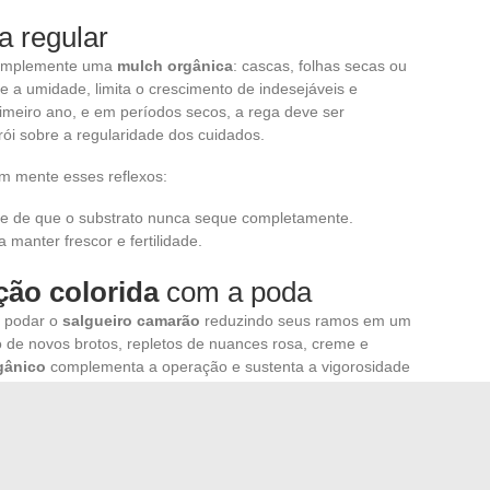
a regular
, implemente uma
mulch orgânica
: cascas, folhas secas ou
ge a umidade, limita o crescimento de indesejáveis e
rimeiro ano, e em períodos secos, a rega deve ser
rói sobre a regularidade dos cuidados.
 mente esses reflexos:
se de que o substrato nunca seque completamente.
manter frescor e fertilidade.
ção colorida
com a poda
, podar o
salgueiro camarão
reduzindo seus ramos em um
o de novos brotos, repletos de nuances rosa, creme e
rgânico
complementa a operação e sustenta a vigorosidade
as e pragas, especialmente o oídio e os pulgões. Priorize a
ação da folhagem e monitoramento regular.