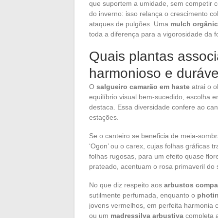
que suportem a umidade, sem competir c
do inverno: isso relança o crescimento co
ataques de pulgões. Uma
mulch orgâni
toda a diferença para a vigorosidade da 
Quais plantas associ
harmonioso e duráve
O
salgueiro camarão em haste
atrai o 
equilíbrio visual bem-sucedido, escolha e
destaca. Essa diversidade confere ao ca
estações.
Se o canteiro se beneficia de meia-somb
‘Ogon’ ou o carex, cujas folhas gráficas t
folhas rugosas, para um efeito quase flor
prateado, acentuam o rosa primaveril do 
No que diz respeito aos
arbustos compa
sutilmente perfumada, enquanto o
photin
jovens vermelhos, em perfeita harmonia
ou um
madressilva arbustiva
completa a