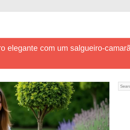
ro elegante com um salgueiro-camarã