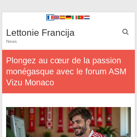
Lettonie Francija
News
Plongez au cœur de la passion
monégasque avec le forum ASM
Vizu Monaco