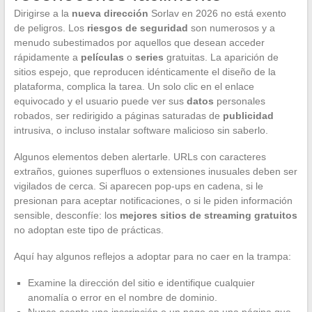
Dirigirse a la
nueva dirección
Sorlav en 2026 no está exento
de peligros. Los
riesgos de seguridad
son numerosos y a
menudo subestimados por aquellos que desean acceder
rápidamente a
películas
o
series
gratuitas. La aparición de
sitios espejo, que reproducen idénticamente el diseño de la
plataforma, complica la tarea. Un solo clic en el enlace
equivocado y el usuario puede ver sus
datos
personales
robados, ser redirigido a páginas saturadas de
publicidad
intrusiva, o incluso instalar software malicioso sin saberlo.
Algunos elementos deben alertarle. URLs con caracteres
extraños, guiones superfluos o extensiones inusuales deben ser
vigilados de cerca. Si aparecen pop-ups en cadena, si le
presionan para aceptar notificaciones, o si le piden información
sensible, desconfíe: los
mejores sitios de streaming gratuitos
no adoptan este tipo de prácticas.
Aquí hay algunos reflejos a adoptar para no caer en la trampa:
Examine la dirección del sitio e identifique cualquier
anomalía o error en el nombre de dominio.
Nunca acepte una inscripción o un pago en una página que