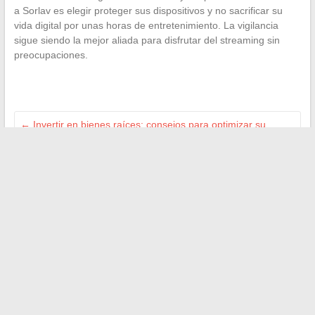
a Sorlav es elegir proteger sus dispositivos y no sacrificar su
vida digital por unas horas de entretenimiento. La vigilancia
sigue siendo la mejor aliada para disfrutar del streaming sin
preocupaciones.
←
Invertir en bienes raíces: consejos para optimizar su
patrimonio en 2024
¿Qué carreras considerar después de una escuela 3D en
Rennes?
→
Buscar