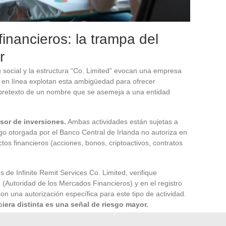
 financieros: la trampa del
r
 social y la estructura “Co. Limited” evocan una empresa
s en línea explotan esta ambigüedad para ofrecer
el pretexto de un nombre que se asemeja a una entidad
sor de inversiones.
Ambas actividades están sujetas a
ago otorgada por el Banco Central de Irlanda no autoriza en
tos financieros (acciones, bonos, criptoactivos, contratos
és de Infinite Remit Services Co. Limited, verifique
 (Autoridad de los Mercados Financieros) y en el registro
n una autorización específica para este tipo de actividad.
iera distinta es una señal de riesgo mayor.
ir que la entidad misma se dedique a la captación