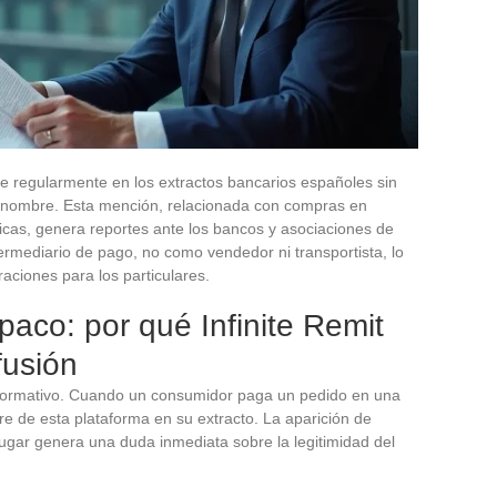
ce regularmente en los extractos bancarios españoles sin
te nombre. Esta mención, relacionada con compras en
icas, genera reportes ante los bancos y asociaciones de
rmediario de pago, no como vendedor ni transportista, lo
aciones para los particulares.
aco: por qué Infinite Remit
fusión
informativo. Cuando un consumidor paga un pedido en una
e de esta plataforma en su extracto. La aparición de
 lugar genera una duda inmediata sobre la legitimidad del